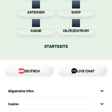
AKTIONEN
SHOP
KASSE
HILFEZENTRUM
STARTSEITE
DEUTSCH
LIVE CHAT
Allgemeine Infos
Casino