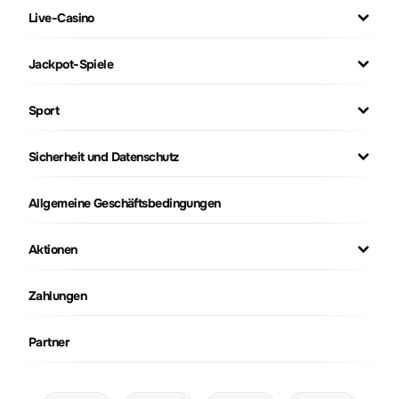
Live-Casino
Jackpot-Spiele
Sport
Sicherheit und Datenschutz
Allgemeine Geschäftsbedingungen
Aktionen
Zahlungen
Partner