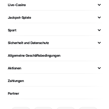
Live-Casino
Jackpot-Spiele
Sport
Sicherheit und Datenschutz
Allgemeine Geschäftsbedingungen
Aktionen
Zahlungen
Partner