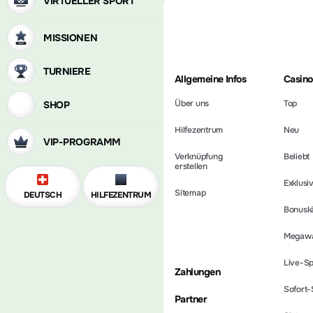
VIRTUELLER SPORT
MISSIONEN
TURNIERE
Allgemeine Infos
Casino
Über uns
Top
SHOP
Hilfezentrum
Neu
VIP-PROGRAMM
Verknüpfung
Beliebt
erstellen
Exklusi
Sitemap
DEUTSCH
HILFEZENTRUM
Bonusk
Megaw
Live-Sp
Zahlungen
Sofort-
Partner