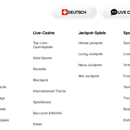
DEUTSCH
LIVE 
Live-Casino
Jackpot-Spiele
Spo
Top-Live-
Heisse jackpots
Spo
Casinospiele
Lucky Jackpots
Liv
Gold Saloon
Neue Jackpots
Virt
Roulette
v
Alle Jackpots
Fuss
Blackjack
äufe
Ten
Internationale Tische
ays
Tisc
Spielshows
iele
Bask
Baccarat & Würfel
Spiele
Eis
Poker