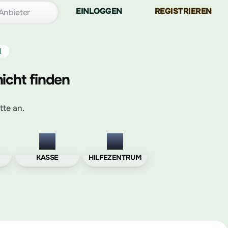
EINLOGGEN
REGISTRIEREN
 Anbieter
N
icht finden
tte an.
KASSE
HILFEZENTRUM