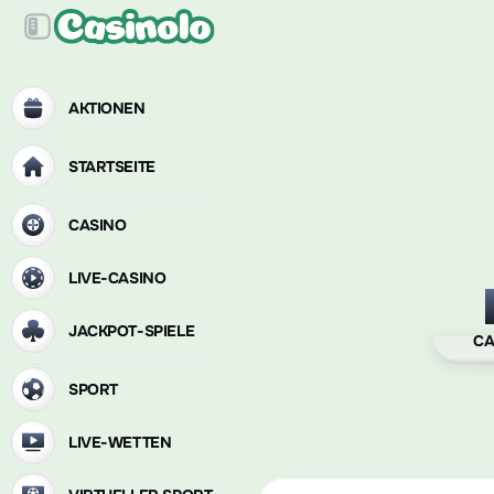
AKTIONEN
STARTSEITE
CASINO
LIVE-CASINO
JACKPOT-SPIELE
CA
SPORT
LIVE-WETTEN