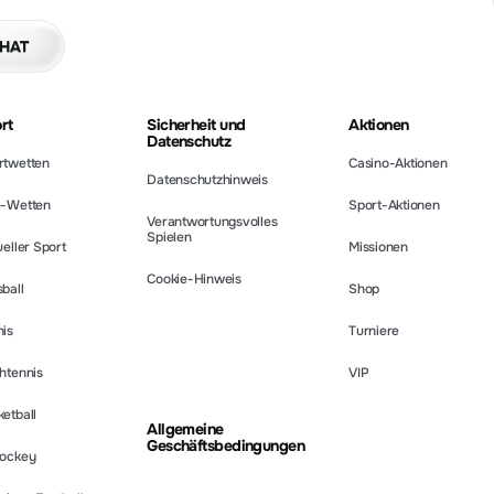
CHAT
rt
Sicherheit und
Aktionen
Datenschutz
rtwetten
Casino-Aktionen
Datenschutzhinweis
e-Wetten
Sport-Aktionen
Verantwortungsvolles
Spielen
ueller Sport
Missionen
Cookie-Hinweis
ball
Shop
nis
Turniere
htennis
VIP
etball
Allgemeine
Geschäftsbedingungen
hockey