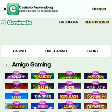
Casinolo Anwendung
ÖFFNEN
Erhalte die App für das beste Spiel
EINLOGGEN
REGISTRIEREN
CASINO
LIVE-CASINO
SPORT
Amigo Gaming
NEU
NEU
NEU
NEU
1000 Moon Girls
3 Lucky Idols
Amigo Wild Luck
Book of Zeus 2
NEU
NEU
NEU
NEU
Amigo Mighty Stars
Sun Crown
Dice Invaders
WarAge Online
NEU
NEU
NEU
NEU
Vip Fruits
Thunder and Love
Splash Clash
Olympus Destiny
NEU
NEU
NEU
NEU
Samurai Cats
Moon Girls
Lamp of Wishes
Olympus Rivals