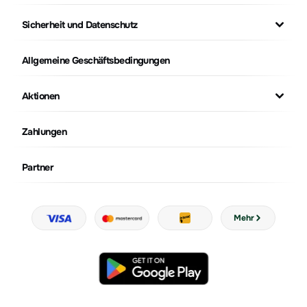
Sicherheit und Datenschutz
Allgemeine Geschäftsbedingungen
Aktionen
Zahlungen
Partner
Mehr