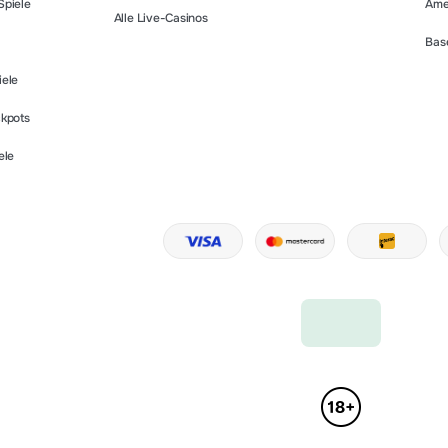
Spiele
Ame
Alle Live-Casinos
Bas
iele
ckpots
ele