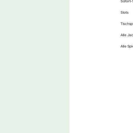
Sofort-
Slots
Tischsp
Alle Ja
Alle Spi