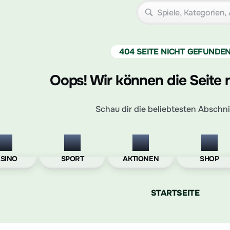
Spiele, Kategorien,
404 SEITE NICHT GEFUNDE
Oops! Wir können die Seite n
Schau dir die beliebtesten Abschni
SINO
SPORT
AKTIONEN
SHOP
STARTSEITE