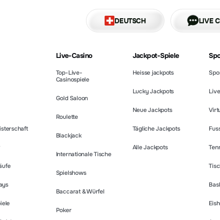
DEUTSCH
LIVE 
Live-Casino
Jackpot-Spiele
Spo
Top-Live-
Heisse jackpots
Spo
Casinospiele
Lucky Jackpots
Liv
Gold Saloon
Neue Jackpots
Virt
Roulette
sterschaft
Tägliche Jackpots
Fuss
Blackjack
v
Alle Jackpots
Ten
Internationale Tische
äufe
Tisc
Spielshows
ays
Bask
Baccarat & Würfel
iele
Eis
Poker