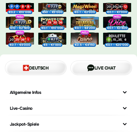
T
B
P
P
22
16
1
16
12
34
2
14
12
27
12
1
Speed Baccarat A
Blackjack 77 - Ruby
Mega Wheel
Lucky 6 Roulette
7 / 7
P
P
B
B
20
20
26
12
B
P
B
B
21
26
6
26
€
0.2
- €10’000
€
50
- €5’000
€
0.1
- €2’000
€
0.1
- €1’000
B
P
B
P
32
23
13
7
P
B
P
P
7
6
34
4
NEU
NEU
Free Bet Blackjack 6
PowerUP Roulette
Treasure Island
Dice City
P
P
P
P
35
29
9
18
T
B
P
B
29
35
21
36
7 / 7
35
19
30
36
€
10
- €2’500
€
0.1
- €10’000
€
0.1
- €4’200
€
0.1
- €3’800
B
P
B
P
21
33
10
2
B
33
19
35
4
NEU
NEU
36
18
13
19
Fortune Roulette
Blackjack 87 - Emerald
Casino Hold'em
Roulette Azure
22
0
23
10
6 / 7
20
25
36
1
0
15
35
6
23
31
2
20
€
0.1
- €5’000
€
5
- €1’000
€
0.5
- €4’150
€
0.1
- €20’000
15
0
3
13
10
15
2
11
7
35
4
35
33
31
30
10
0
16
25
12
1
11
27
24
17
17
30
7
DEUTSCH
LIVE CHAT
22
5
0
14
9
26
35
4
Allgemeine Infos
Live-Casino
Jackpot-Spiele