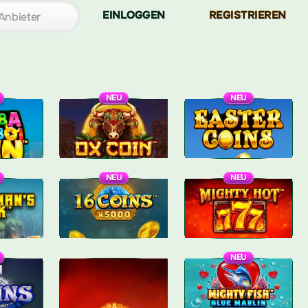
EINLOGGEN
REGISTRIEREN
 Anbieter
NEU
NEU
oi Coin
Ox Coin
Easter Coins
NEU
NEU
s Luck
16 Coins x5000
Mighty Hot: 777
NEU
16 Coins Grand Platinum Edition
Burning Sun
Mighty Fish Blue Marlin Love the Jackpot