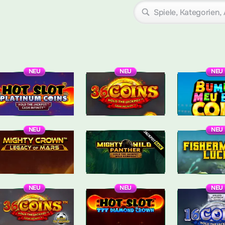
Spiele, Kategorien,
NEU
NEU
NEU
Hot Slot Platinum Coins
36 Coins
Bumba Meu B
NEU
NEU
Mighty Crown: Legacy of Mars
Mighty Wild: Panther
Fisherman'
NEU
NEU
NEU
6 Coins Score The Jackpot
Hot Slot 777 Diamond Crown