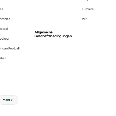
nis
Turniere
htennis
VIP
etball
Allgemeine
Geschäftsbedingungen
hockey
rican Football
eball
Mehr