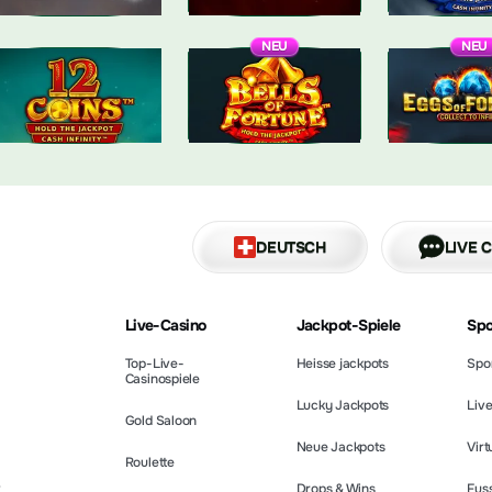
NEU
NEU
12 Coins Grand Gold Edition
Bells of Fortune
Eggs of Fo
DEUTSCH
LIVE 
Live-Casino
Jackpot-Spiele
Spo
Top-Live-
Heisse jackpots
Spo
Casinospiele
Lucky Jackpots
Liv
Gold Saloon
Neue Jackpots
Virt
Roulette
v
Drops & Wins
Fuss