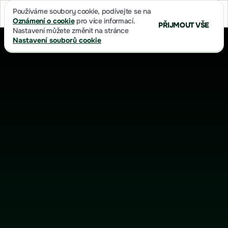
Používáme soubory cookie, podívejte se na
Oznámení o cookie
pro více informací.
PŘIJMOUT VŠE
Nastavení můžete změnit na stránce
Nastavení souborů cookie