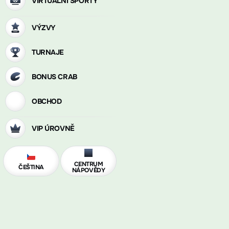
VIRTUÁLNÍ SPORTY
VÝZVY
TURNAJE
BONUS CRAB
OBCHOD
VIP ÚROVNĚ
CENTRUM
ČEŠTINA
NÁPOVĚDY