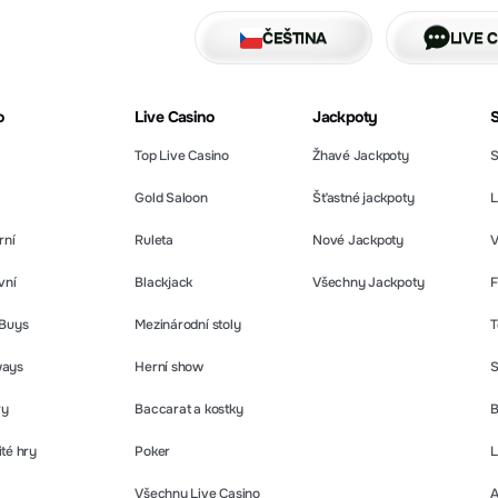
ČEŠTINA
LIVE 
o
Live Casino
Jackpoty
S
Top Live Casino
Žhavé Jackpoty
S
Gold Saloon
Šťastné jackpoty
L
rní
Ruleta
Nové Jackpoty
V
vní
Blackjack
Všechny Jackpoty
F
Buys
Mezinárodní stoly
T
ays
Herní show
S
ry
Baccarat a kostky
B
té hry
Poker
L
Všechny Live Casino
A