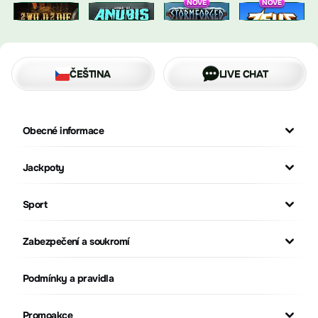
NOVÉ
NOVÉ
2 Wild 2 Die
Hand of Anubis
Stormforged
Zeus Ze Zecond
ČEŠTINA
LIVE CHAT
Obecné informace
Jackpoty
Sport
Zabezpečení a soukromí
Podmínky a pravidla
Promoakce