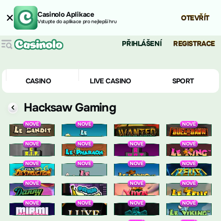
Casinolo Aplikace
OTEVŘÍT
Vstupte do aplikace pro nejlepší hru
PŘIHLÁŠENÍ
REGISTRACE
CASINO
LIVE CASINO
SPORT
Hacksaw Gaming
NOVÉ
NOVÉ
NOVÉ
Le Bandit
Le Fisherman
Wanted: Dead or a Wild
Duel at Dawn
NOVÉ
NOVÉ
NOVÉ
NOVÉ
RIP City
Le Pharaoh
Hot Ross
Le King
NOVÉ
NOVÉ
NOVÉ
NOVÉ
Fist of Destruction
Le Bunny
Le Cowboy
Ze Zeus
NOVÉ
NOVÉ
NOVÉ
Danny Dollar
FRKN Bananas
Xmas Drop
Le Zeus
NOVÉ
NOVÉ
NOVÉ
NOVÉ
Miami Mayhem
The Luxe
SixSixSix
Le Viking