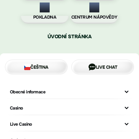
POKLADNA
CENTRUM NÁPOVĚDY
ÚVODNÍ STRÁNKA
ČEŠTINA
LIVE CHAT
Obecné informace
Casino
Live Casino