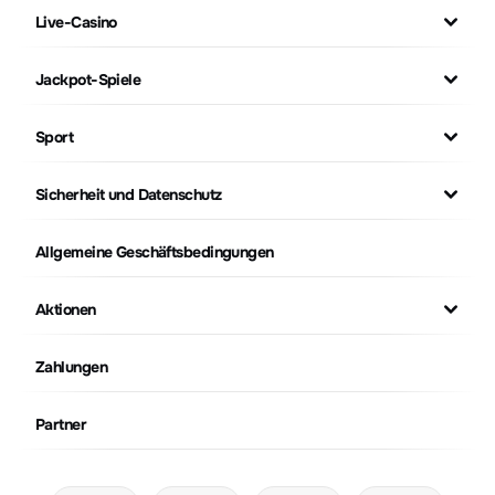
Live-Casino
Jackpot-Spiele
Sport
Sicherheit und Datenschutz
Allgemeine Geschäftsbedingungen
Aktionen
Zahlungen
Partner