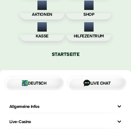
AKTIONEN
SHOP
KASSE
HILFEZENTRUM
STARTSEITE
DEUTSCH
LIVE CHAT
Allgemeine Infos
Live-Casino