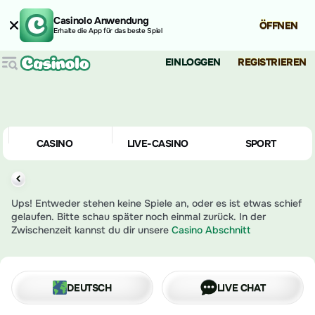
Casinolo Anwendung
ÖFFNEN
Erhalte die App für das beste Spiel
EINLOGGEN
REGISTRIEREN
CASINO
LIVE-CASINO
SPORT
Ups! Entweder stehen keine Spiele an, oder es ist etwas schief
gelaufen. Bitte schau später noch einmal zurück. In der
Zwischenzeit kannst du dir unsere
Casino Abschnitt
DEUTSCH
LIVE CHAT