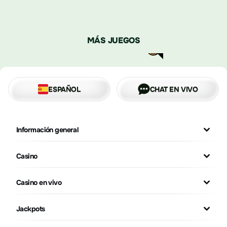
Wins
Wins
Wins
Drops
Drops
Drops
Drops
Starlight Princess
Fruit Party
The Dog House Megaways
5 Lions Megaways
&
&
&
&
NUEVO
NUEVO
Wins
Wins
Wins
Wins
Wisdom of Athena 1000
Big Bass Secrets of the Golden Lake
The Dog House
The Dog House - Muttley Crew
MÁS JUEGOS
Drops
Big Bass Floats my Boat
Big Bass - Hold & Spinner
Wild West Gold
Book of Fallen
&
Wins
ESPAÑOL
CHAT EN VIVO
Información general
Casino
Casino en vivo
Jackpots