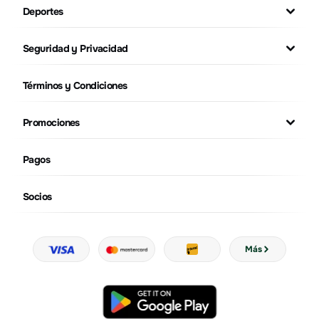
Deportes
Seguridad y Privacidad
Términos y Condiciones
Promociones
Pagos
Socios
Más