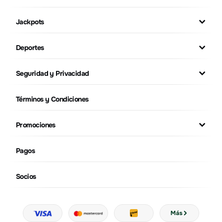
Jackpots
Deportes
Seguridad y Privacidad
Términos y Condiciones
Promociones
Pagos
Socios
Más