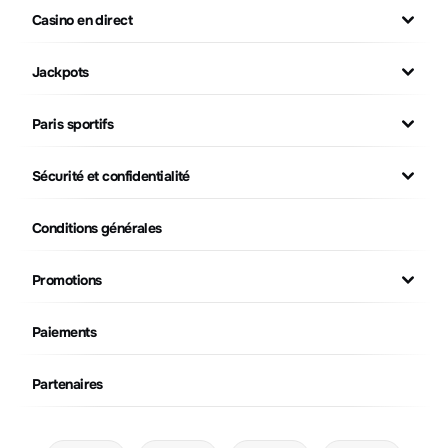
Casino en direct
Jackpots
Paris sportifs
Sécurité et confidentialité
Conditions générales
Promotions
Paiements
Partenaires