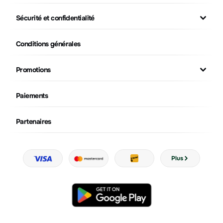
Sécurité et confidentialité
Conditions générales
Promotions
Paiements
Partenaires
Plus