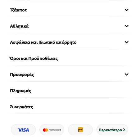
Τζάκποτ
Αθλητικά
Ασφάλεια και Ιδιωτικό απόρρητο
Όροι και Προϋποθέσεις
Προσφορές
Πληρωμές
Συνεργάτες
Περισσότερα