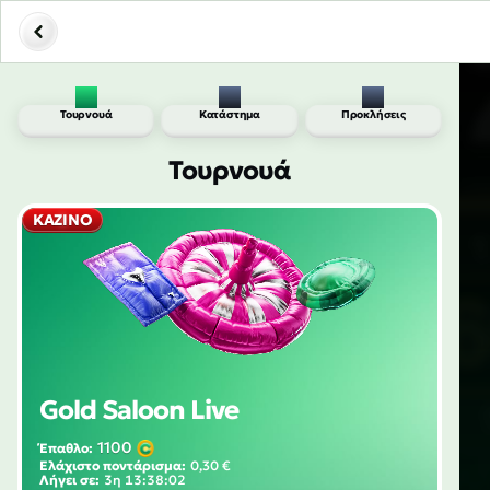
Τουρνουά
Κατάστημα
Προκλήσεις
Τουρνουά
ΚΑΖΊΝΟ
Gold Saloon Live
1100
Έπαθλο:
Ελάχιστο ποντάρισμα:
0,30 €
Λήγει σε:
3η 13:38:02