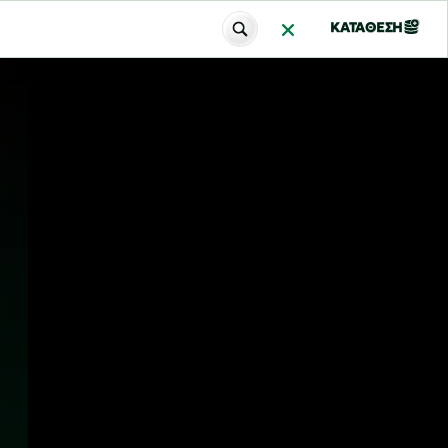
ΚΑΤΆΘΕΣΗ