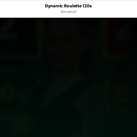
Dynamic Roulette 120x
Amusnet