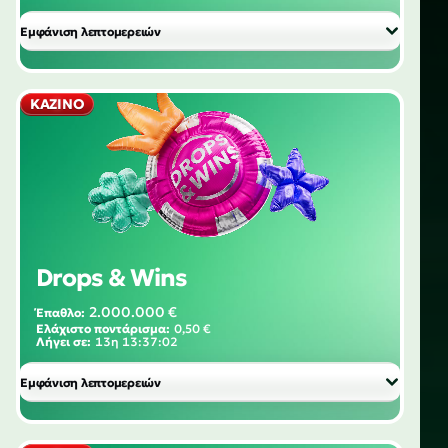
Εμφάνιση λεπτομερειών
ΚΑΖΊΝΟ
Drops & Wins
2.000.000 €
Έπαθλο:
Ελάχιστο ποντάρισμα:
0,50 €
Λήγει σε:
13η 13:37:02
Εμφάνιση λεπτομερειών