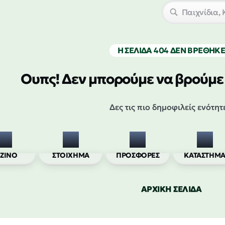
Παιχνίδια,
Η ΣΕΛΊΔΑ 404 ΔΕΝ ΒΡΈΘΗΚ
Ουπς! Δεν μπορούμε να βρούμε 
Δες τις πιο δημοφιλείς ενότητ
ΖΊΝΟ
ΣΤΟΊΧΗΜΑ
ΠΡΟΣΦΟΡΈΣ
ΚΑΤΆΣΤΗΜ
ΑΡΧΙΚΉ ΣΕΛΊΔΑ