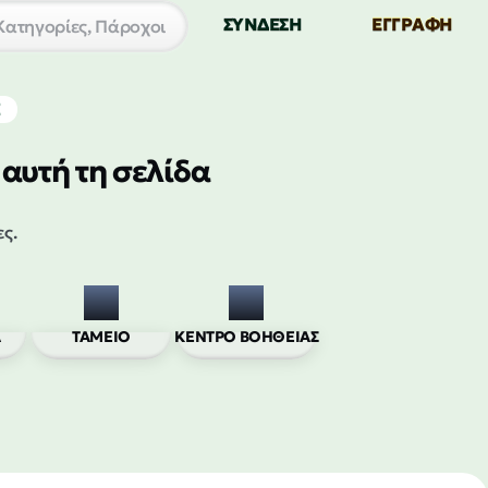
ΣΎΝΔΕΣΗ
ΕΓΓΡΑΦΉ
 Κατηγορίες, Πάροχοι
Ε
αυτή τη σελίδα
ες.
Α
ΤΑΜΕΊΟ
ΚΈΝΤΡΟ ΒΟΉΘΕΙΑΣ