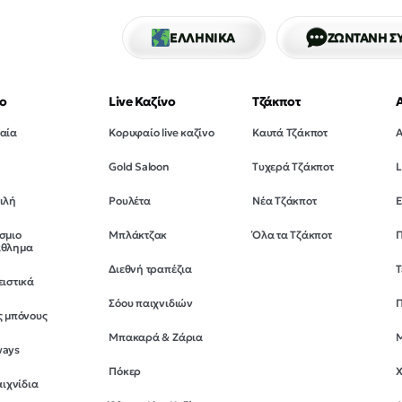
ΕΛΛΗΝΙΚΆ
ΖΩΝΤΑΝΉ Σ
ο
Live Καζίνο
Τζάκποτ
αία
Κορυφαίο live καζίνο
Καυτά Τζάκποτ
Α
Gold Saloon
Τυχερά Τζάκποτ
L
ιλή
Ρουλέτα
Νέα Τζάκποτ
Ε
σμιο
Μπλάκτζακ
Όλα τα Τζάκποτ
Π
θλημα
Διεθνή τραπέζια
Τ
ιστικά
Σόου παιχνιδιών
Π
ς μπόνους
Μπακαρά & Ζάρια
ays
Πόκερ
Χ
αιχνίδια