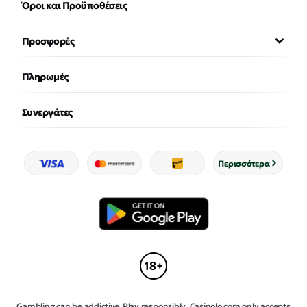
Όροι και Προϋποθέσεις
Προσφορές
Πληρωμές
Συνεργάτες
Περισσότερα
Gambling can be addictive. Play responsibly. Casinolo.com only accepts