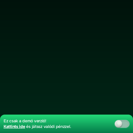
Ez csak a demó verzió!
Kattints ide
és játssz valódi pénzzel.