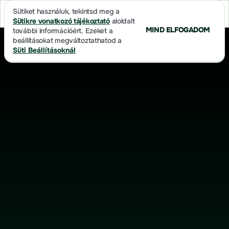
Sütiket használuk, tekintsd meg a
Sütikre vonatkozó tájékoztató
aloldalt
MIND ELFOGADOM
további információért. Ezeket a
beállításokat megváltoztathatod a
Süti Beállításoknál