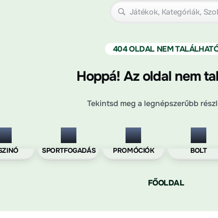
Játékok, Kategóriák, Szo
404 OLDAL NEM TALÁLHAT
Hoppá! Az oldal nem ta
Tekintsd meg a legnépszerűbb rész
SZINÓ
SPORTFOGADÁS
PROMÓCIÓK
BOLT
FŐOLDAL