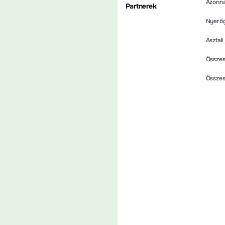
Azonnal
Partnerek
Nyerő
Asztali
Összes
Összes