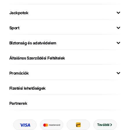
Jackpotok
Sport
Biztonság és adatvédelem
Általános Szerződési Feltételek
Promóciók
Fizetési lehetőségek
Partnerek
További