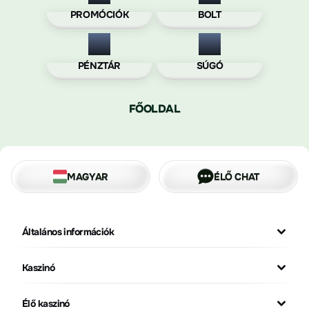
PROMÓCIÓK
BOLT
PÉNZTÁR
SÚGÓ
FŐOLDAL
MAGYAR
ÉLŐ CHAT
Általános információk
Kaszinó
Élő kaszinó