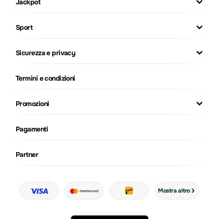
Jackpot
Sport
Sicurezza e privacy
Termini e condizioni
Promozioni
Pagamenti
Partner
Mostra altro