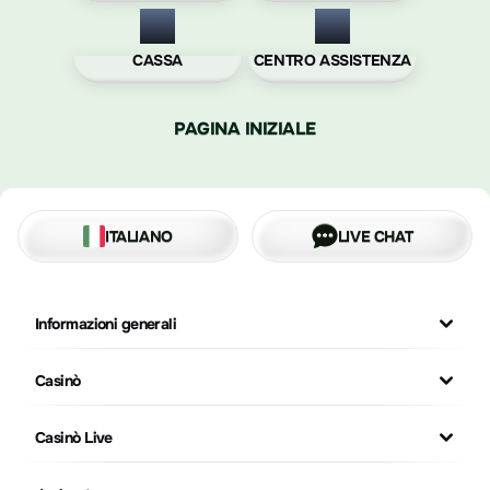
CASSA
CENTRO ASSISTENZA
PAGINA INIZIALE
ITALIANO
LIVE CHAT
Informazioni generali
Casinò
Casinò Live