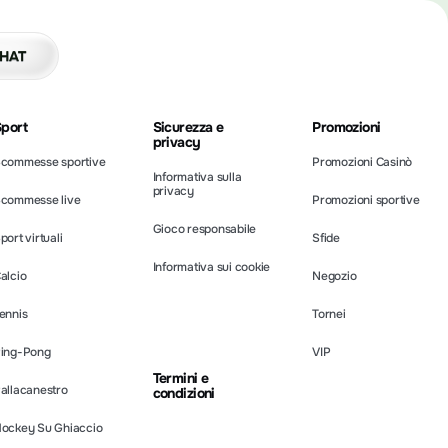
CHAT
port
Sicurezza e
Promozioni
privacy
commesse sportive
Promozioni Casinò
Informativa sulla
privacy
commesse live
Promozioni sportive
Gioco responsabile
port virtuali
Sfide
Informativa sui cookie
alcio
Negozio
ennis
Tornei
ing-Pong
VIP
Termini e
allacanestro
condizioni
ockey Su Ghiaccio