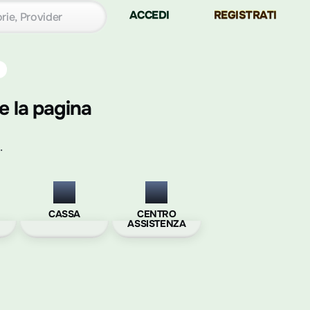
ACCEDI
REGISTRATI
rie, Provider
e la pagina
.
CASSA
CENTRO
ASSISTENZA