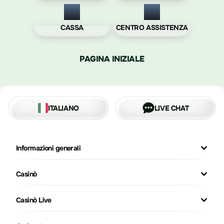
CASSA
CENTRO ASSISTENZA
PAGINA INIZIALE
ITALIANO
LIVE CHAT
Informazioni generali
Casinò
Casinò Live