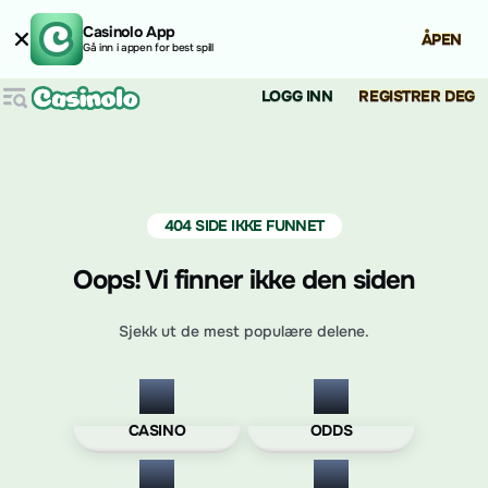
Casinolo App
ÅPEN
Gå inn i appen for best spill
LOGG INN
REGISTRER DEG
404 SIDE IKKE FUNNET
Oops! Vi finner ikke den siden
Sjekk ut de mest populære delene.
CASINO
ODDS