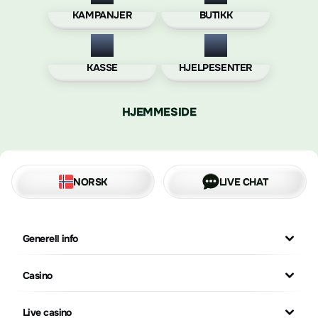
KAMPANJER
BUTIKK
KASSE
HJELPESENTER
HJEMMESIDE
NORSK
LIVE CHAT
Generell info
Casino
Live casino