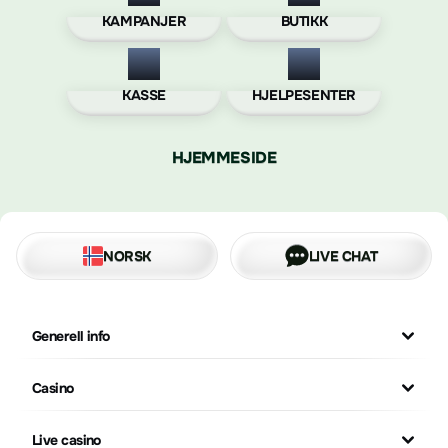
KAMPANJER
BUTIKK
KASSE
HJELPESENTER
HJEMMESIDE
NORSK
LIVE CHAT
Generell info
Casino
Live casino