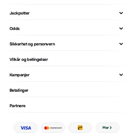
Jackpotter
Odds
Sikkerhet og personvern
Vilkår og betingelser
Kampanjer
Betalinger
Partnere
Mer