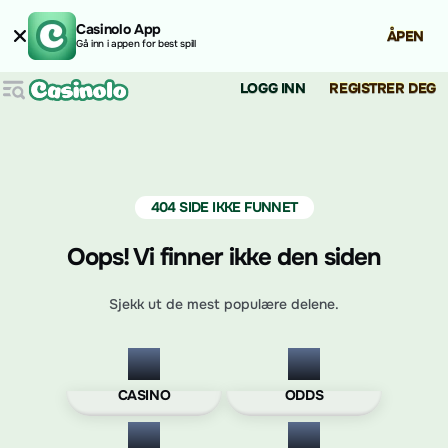
Casinolo App
ÅPEN
Gå inn i appen for best spill
LOGG INN
REGISTRER DEG
404 SIDE IKKE FUNNET
Oops! Vi finner ikke den siden
Sjekk ut de mest populære delene.
CASINO
ODDS