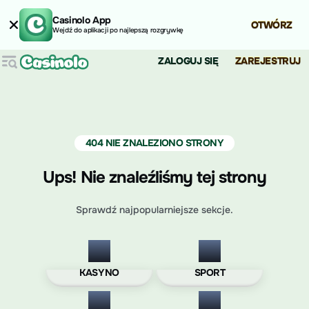
Casinolo App
OTWÓRZ
Wejdź do aplikacji po najlepszą rozgrywkę
ZALOGUJ SIĘ
ZAREJESTRUJ
404 NIE ZNALEZIONO STRONY
Ups! Nie znaleźliśmy tej strony
Sprawdź najpopularniejsze sekcje.
KASYNO
SPORT