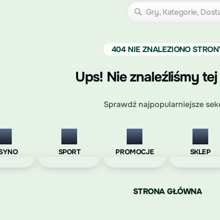
Gry, Kategorie, Dos
404 NIE ZNALEZIONO STRON
Ups! Nie znaleźliśmy tej
Sprawdź najpopularniejsze sekc
SYNO
SPORT
PROMOCJE
SKLEP
STRONA GŁÓWNA