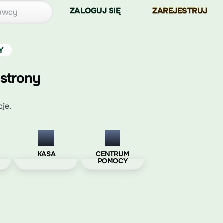
ZALOGUJ SIĘ
ZAREJESTRUJ
tawcy
Y
 strony
je.
KASA
CENTRUM
POMOCY