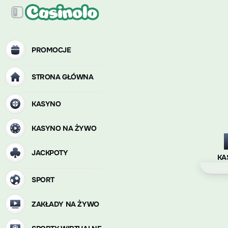
PROMOCJE
STRONA GŁÓWNA
KASYNO
KASYNO NA ŻYWO
JACKPOTY
KA
SPORT
ZAKŁADY NA ŻYWO