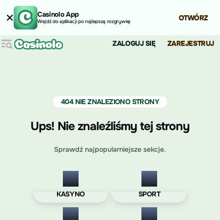
Casinolo App
OTWÓRZ
Wejdź do aplikacji po najlepszą rozgrywkę
ZALOGUJ SIĘ
ZAREJESTRUJ
404 NIE ZNALEZIONO STRONY
Ups! Nie znaleźliśmy tej strony
Sprawdź najpopularniejsze sekcje.
KASYNO
SPORT