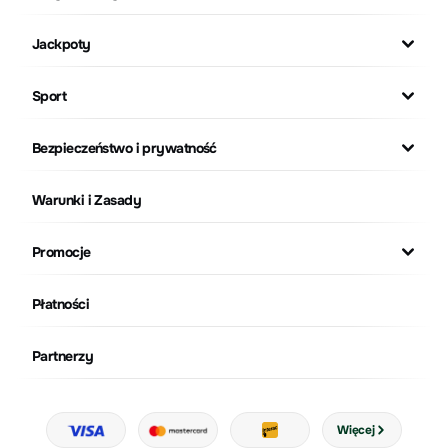
Jackpoty
Sport
Bezpieczeństwo i prywatność
Warunki i Zasady
Promocje
Płatności
Partnerzy
Więcej