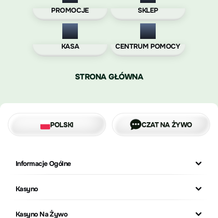
PROMOCJE
SKLEP
KASA
CENTRUM POMOCY
STRONA GŁÓWNA
POLSKI
CZAT NA ŻYWO
Informacje Ogólne
Kasyno
Kasyno Na Żywo