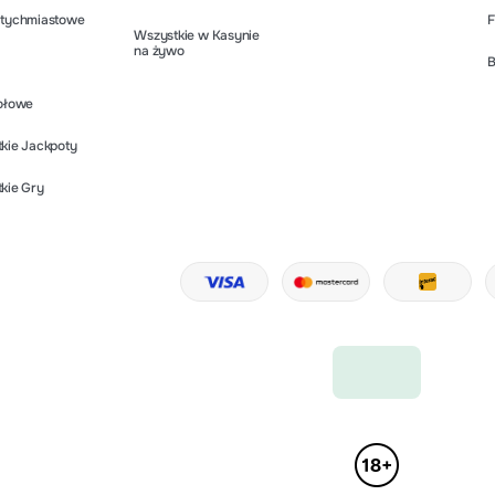
tychmiastowe
F
Wszystkie w Kasynie
na żywo
B
ołowe
kie Jackpoty
kie Gry