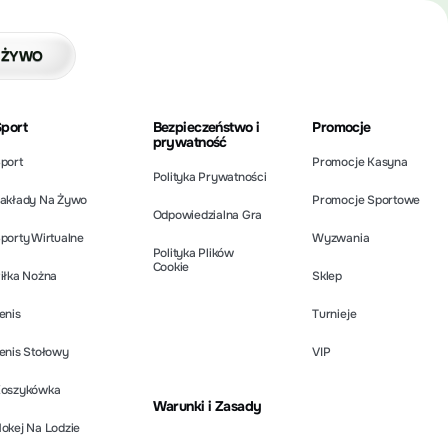
 ŻYWO
port
Bezpieczeństwo i
Promocje
prywatność
port
Promocje Kasyna
Polityka Prywatności
akłady Na Żywo
Promocje Sportowe
Odpowiedzialna Gra
porty Wirtualne
Wyzwania
Polityka Plików
Cookie
iłka Nożna
Sklep
enis
Turnieje
enis Stołowy
VIP
oszykówka
Warunki i Zasady
okej Na Lodzie