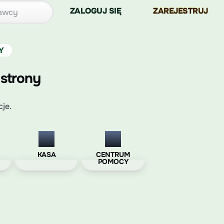
ZALOGUJ SIĘ
ZAREJESTRUJ
tawcy
Y
 strony
je.
KASA
CENTRUM
POMOCY