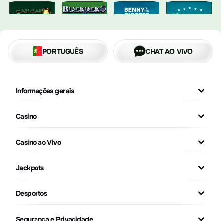
CanCan Saloon
Blackjack
Benny's the Biggest Game
Baccarat
PORTUGUÊS
CHAT AO VIVO
Informações gerais
Casino
Casino ao Vivo
Jackpots
Desportos
Segurança e Privacidade