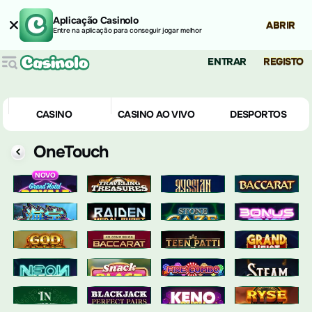
Aplicação Casinolo
ABRIR
Entre na aplicação para conseguir jogar melhor
ENTRAR
REGISTO
CASINO
CASINO AO VIVO
DESPORTOS
OneTouch
NOVO
Grand Hotel Royale
Traveling Treasures Africa
Russian Poker
Baccarat
Sea Treasure
Raiden Medal Burst
Stone Gaze
Bonus Track
God Hand
Baccarat No Commission
Teen Patti
Grand Heist Feature Buy
Neon 2077
Snack Blast
Fire Combo
Steam Vault
In Between Poker
Blackjack Classic Perfect Pairs
Keno Rush
Ryse of Rome