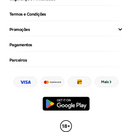
Termos e Condições
Promoções
Pagamentos
Parceiros
Mais