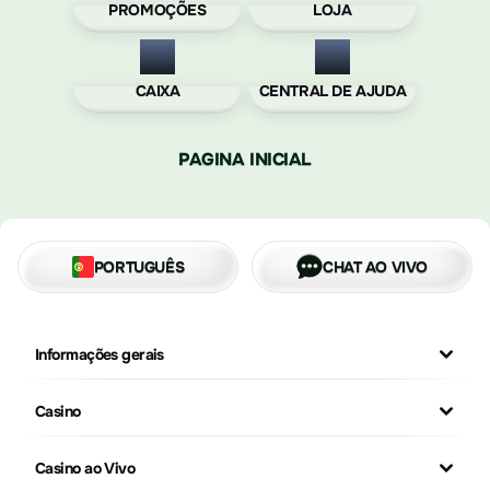
PROMOÇÕES
LOJA
CAIXA
CENTRAL DE AJUDA
PAGINA INICIAL
PORTUGUÊS
CHAT AO VIVO
Informações gerais
Casino
Casino ao Vivo