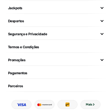
Jackpots
Desportos
Segurança e Privacidade
Termos e Condições
Promoções
Pagamentos
Parceiros
Mais