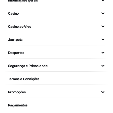
Informações gerais
Casino
Casino ao Vivo
Jackpots
Desportos
Segurança e Privacidade
Termos e Condições
Promoções
Pagamentos