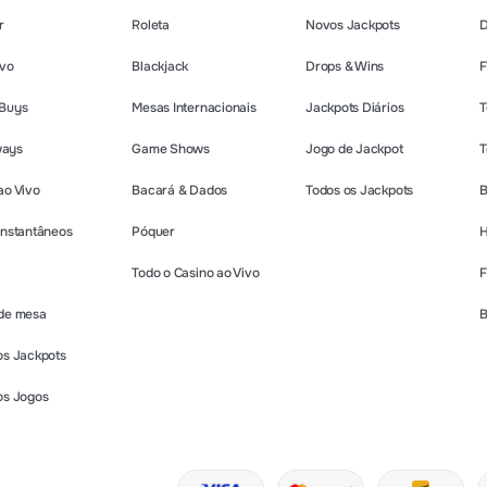
r
Roleta
Novos Jackpots
D
ivo
Blackjack
Drops & Wins
F
Buys
Mesas Internacionais
Jackpots Diários
T
ays
Game Shows
Jogo de Jackpot
T
ao Vivo
Bacará & Dados
Todos os Jackpots
B
Instantâneos
Póquer
H
Todo o Casino ao Vivo
F
de mesa
B
os Jackpots
os Jogos