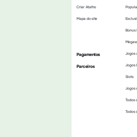
Criar Atalho
Popula
Mapa do site
Exclus
Bonus 
Megaw
Jogos 
Pagamentos
Jogos 
Parceiros
Slots
Jogos 
Todos 
Todos 