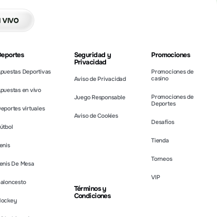
 VIVO
eportes
Seguridad y
Promociones
Privacidad
puestas Deportivas
Promociones de
casino
Aviso de Privacidad
puestas en vivo
Promociones de
Juego Responsable
Deportes
eportes virtuales
Aviso de Cookies
Desafíos
útbol
Tienda
enis
Torneos
enis De Mesa
VIP
aloncesto
Términos y
Condiciones
ockey