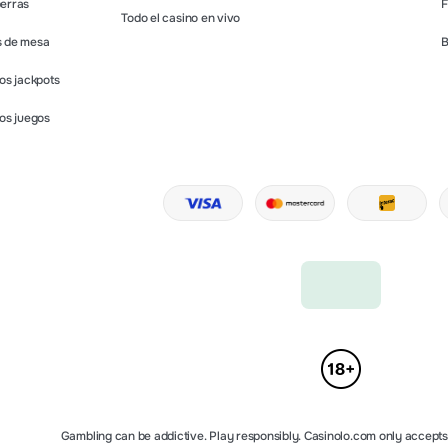
erras
F
Todo el casino en vivo
 de mesa
B
os jackpots
los juegos
Gambling can be addictive. Play responsibly. Casinolo.com only accepts