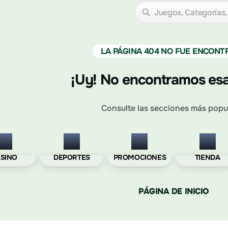
Juegos, Categorías
LA PÁGINA 404 NO FUE ENCONT
¡Uy! No encontramos es
Consulte las secciones más popu
SINO
DEPORTES
PROMOCIONES
TIENDA
PÁGINA DE INICIO