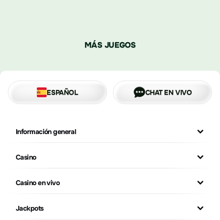
NUEVO
NUEVO
NUEVO
The Sweetest Cash Collect
Coin Clown: Hold & Win
Bonus Epic Crown
Book Of Faith
NUEVO
NUEVO
NUEVO
NUEVO
Phở Sho
Booming Buffalo Hold and Win Extreme 25,000
3 Royal Dracos
Skeleton Shuffle x1000
NUEVO
NUEVO
MÁS JUEGOS
NUEVO
NUEVO
Royalty Of Olympus
Frutiki Bonus Party
Mad Hit Diamonds Deluxe
3 Muertos
ESPAÑOL
CHAT EN VIVO
Información general
Casino
Casino en vivo
Jackpots