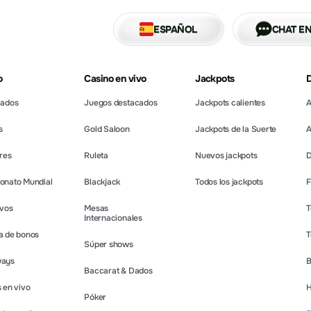
ESPAÑOL
CHAT EN
o
Casino en vivo
Jackpots
D
cados
Juegos destacados
Jackpots calientes
A
s
Gold Saloon
Jackpots de la Suerte
A
res
Ruleta
Nuevos jackpots
D
nato Mundial
Blackjack
Todos los jackpots
F
ivos
Mesas
T
Internacionales
 de bonos
T
Súper shows
ays
B
Baccarat & Dados
 en vivo
H
Póker