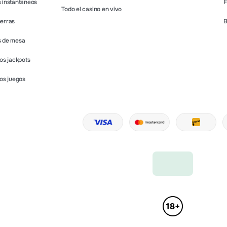
 instantáneos
F
Todo el casino en vivo
erras
B
 de mesa
os jackpots
los juegos