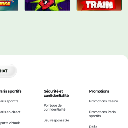
AU
NOUVEAU
NOUVEAU
o
Sugar Merge Up
Fish Tales Colossal Catch: Link & Loot
CHAT
aris sportifs
Sécurité et
Promotions
confidentialité
aris sportifs
Promotions Casino
Politique de
confidentialité
aris en direct
Promotions Paris
sportifs
Jeu responsable
ports virtuels
Défis