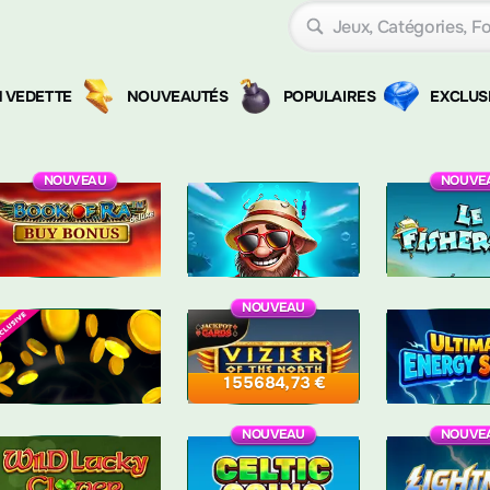
Jeux, Catégories, F
 VEDETTE
NOUVEAUTÉS
POPULAIRES
EXCLUS
NOUVEAU
NOUVE
Book of Ra Deluxe Buy Bonus
Better Bass Cash
Le Fishe
NOUVEAU
Thunder Ball
Vizier Of The North x1000
Ultimate Ener
155 684,73 €
NOUVEAU
NOUVE
Wild Lucky Clover
Celtic Coins - Hold & Hit 3x3
Lightning Cas