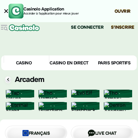
Casinolo Application
OUVRIR
Accéder à l'application pour mieux jouer
SE CONNECTER
S'INSCRIRE
CASINO
CASINO EN DIRECT
PARIS SPORTIFS
Arcadem
Tap House
The Hatter’s Mad Tea Party
Evil Elf
The Armory
Eternal Night
Guardians Of Inari
Flashback Heroes: 243 Ways
Demon Academy
FRANÇAIS
LIVE CHAT