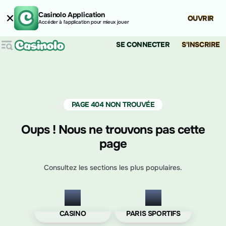
Casinolo Application
OUVRIR
Accéder à l'application pour mieux jouer
SE CONNECTER
S'INSCRIRE
PAGE 404 NON TROUVÉE
Oups ! Nous ne trouvons pas cette
page
Consultez les sections les plus populaires.
CASINO
PARIS SPORTIFS