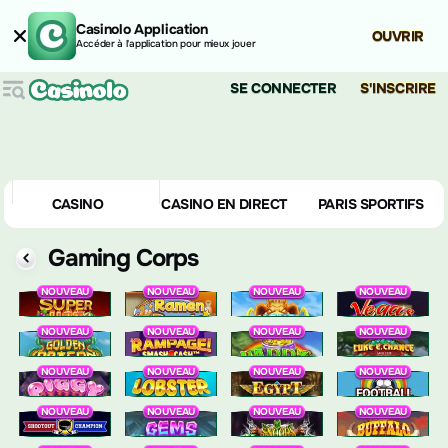
Casinolo Application
OUVRIR
Accéder à l'application pour mieux jouer
SE CONNECTER
S'INSCRIRE
CASINO
CASINO EN DIRECT
PARIS SPORTIFS
Gaming Corps
NOUVEAU
NOUVEAU
NOUVEAU
NOUVEAU
Super Hot Stacks
Ramen Puzzle
Mighty Mammoth
Vegas Payouts Rapid Hold & Win
NOUVEAU
NOUVEAU
NOUVEAU
NOUVEAU
Golden Dragon Wealth
RAMPAGE!
Paddy's Payouts
Luke E. Chance and the Inca Sun God
NOUVEAU
NOUVEAU
NOUVEAU
NOUVEAU
Piggy Smash
Lobster Hotpot
Egypt Bonus Pot
Football Freestyler
NOUVEAU
NOUVEAU
NOUVEAU
NOUVEAU
Shootout Champion
Gems Rampage
Snoop's High Rollers
Buffalo Bash