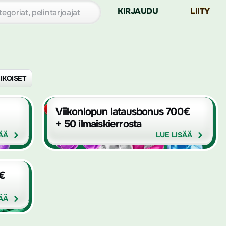
KIRJAUDU
LIITY
ategoriat, pelintarjoajat
IKOISET
CASINO
Viikonlopun latausbonus 700€
+ 50 ilmaiskierrosta
SÄÄ
LUE LISÄÄ
€
SÄÄ