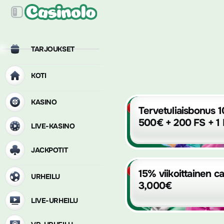
TARJOUKSET
KOTI
KASINO
CASINO
Tervetuliaisbonus 
500€ + 200 FS + 1
LIVE-KASINO
JACKPOTIT
CASINO
15% viikoittainen c
URHEILU
3,000€
LIVE-URHEILU