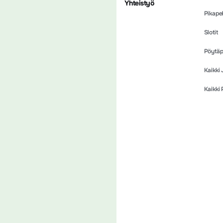
Yhteistyö
Pikapel
Slotit
Pöytäpe
Kaikki 
Kaikki 